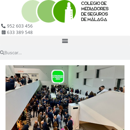
952 603 456
633 389 548