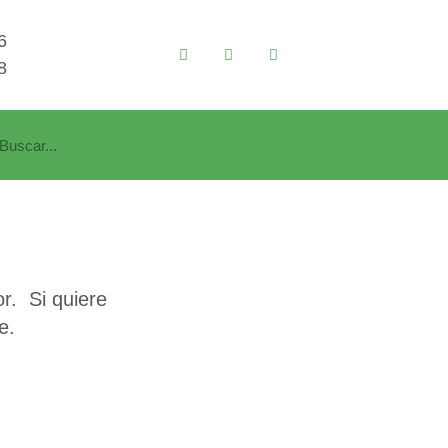
6
8
r. Si quiere
e.