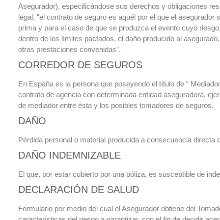
Asegurador), especificándose sus derechos y obligaciones resp
legal, “el contrato de seguro es aquél por el que el asegurador 
prima y para el caso de que se produzca el evento cuyo riesgo 
dentro de los límites pactados, el daño producido al asegurado, 
otras prestaciones convenidas”.
CORREDOR DE SEGUROS
En España es la persona que poseyendo el título de “ Mediador 
contrato de agencia con determinada entidad aseguradora, ejerc
de mediador entre ésta y los posibles tomadores de seguros.
DAÑO
Pérdida personal o material producida a consecuencia directa d
DAÑO INDEMNIZABLE
El que, por estar cubierto por una póliza, es susceptible de in
DECLARACIÓN DE SALUD
Formulario por medio del cual el Asegurador obtiene del Tomado
características del riesgo a garantizar, con el fin de decidir ac