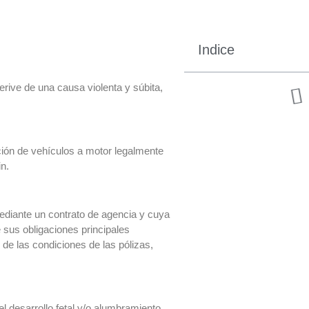
Indice
derive de una causa violenta y súbita,
ción de vehículos a motor legalmente
in.
diante un contrato de agencia y cuya
 sus obligaciones principales
de las condiciones de las pólizas,
l desarrollo fetal y/o alumbramiento.