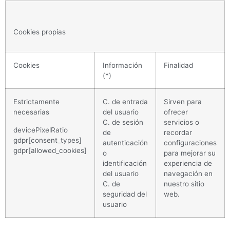
Cookies propias
Cookies
Información
Finalidad
(*)
Estrictamente
C. de entrada
Sirven para
necesarias
del usuario
ofrecer
C. de sesión
servicios o
devicePixelRatio
de
recordar
gdpr[consent_types]
autenticación
configuraciones
gdpr[allowed_cookies]
o
para mejorar su
identificación
experiencia de
del usuario
navegación en
C. de
nuestro sitio
seguridad del
web.
usuario