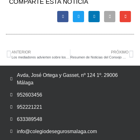
COMPARTE ESTA NOTICIA
ANTERIOR
PRÓXIMO
Los mediadores advierten sobre los riesgos de poner como beneficiario del seguro de hogar al banco
Resumen de Noticias del Consejo General
Avda, José Ortega y Gasset, nº 124 1º. 29006
Málaga
952603456
952221221
633389548
info@colegiodesegurosmalaga.com