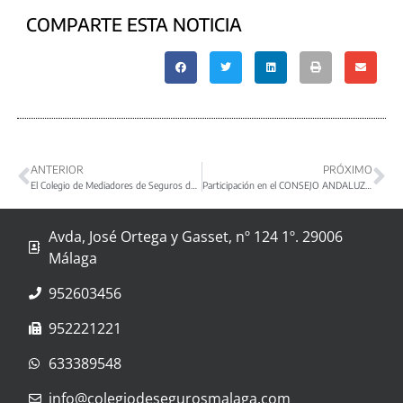
COMPARTE ESTA NOTICIA
ANTERIOR
PRÓXIMO
El Colegio de Mediadores de Seguros de Málaga y MAPFRE renuevan su convenio de colaboración
Participación en el CONSEJO ANDALUZ DE COLEGIOS DE MEDIADORES DE SEGUROS
Avda, José Ortega y Gasset, nº 124 1º. 29006
Málaga
952603456
952221221
633389548
info@colegiodesegurosmalaga.com