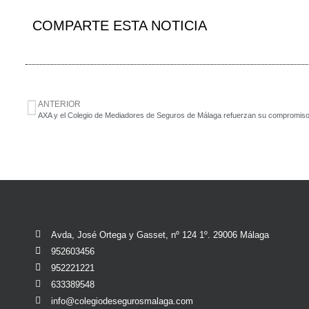
COMPARTE ESTA NOTICIA
ANTERIOR
Avda, José Ortega y Gasset, nº 124 1º. 29006 Málaga
952603456
952221221
633389548
info@colegiodesegurosmalaga.com