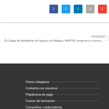
PRÓXIMO
AXA y el Colegio de Mediadores de Seguros de Málaga refuerzan su compromiso con la mediación profesional
El Colegio de Mediadores de Seguros de Málaga y MAPFRE renuevan su convenio de colaboración
Cómo colegiarse
Contacta con nosotros
Plataforma de pago
Cursos de formación
Compañías colaboradoras