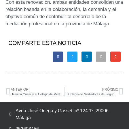
Con esta renovación, ambas entidades consolidan una
relación basada en la colaboración, la cercanía y el
objetivo común de contribuir al desarrollo de la
mediación profesional en la provincia de Málaga.
COMPARTE ESTA NOTICIA
ANTERIOR
PRÓXIMO
Helvetia Caser y el Colegio de Mediadores de Seguros de Málaga renuevan su acuerdo de colaboración
El Colegio de Mediadores de Seguros de Málaga y AXA renuevan su alianza para seguir impulsando la mediación profesional.
Avda, José Ortega y Gasset, nº 124 1º. 29006
Málaga
952603456