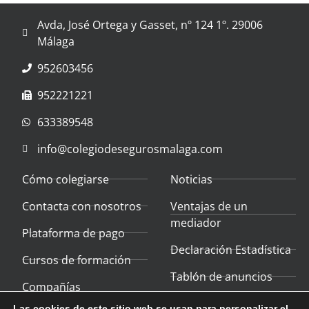
Avda, José Ortega y Gasset, nº 124 1º. 29006
Málaga
952603456
952221221
633389548
info@colegiodesegurosmalaga.com
Cómo colegiarse
Noticias
Contacta con nosotros
Ventajas de un
mediador
Plataforma de pago
Declaración Estadística
Cursos de formación
Tablón de anuncios
Compañías
colaboradoras
Donde estamos
Las cookies de este sitio web se usan para personalizar el