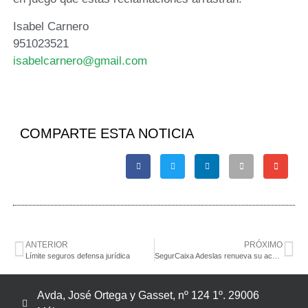
Isabel Carnero
951023521
isabelcarnero@gmail.com
COMPARTE ESTA NOTICIA
ANTERIOR
PRÓXIMO
Límite seguros defensa jurídica
SegurCaixa Adeslas renueva su acuerdo de colaboración con el Colegio de Mediadores de Seguros de Málaga
Avda, José Ortega y Gasset, nº 124 1º. 29006