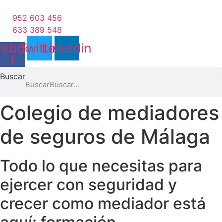
Ir
al
952 603 456
contenido
633 389 548
cebook-
Twitter
Linkedin
f
Buscar
Buscar
Colegio de mediadores
de seguros de Málaga
Todo lo que necesitas para
ejercer con seguridad y
crecer como mediador está